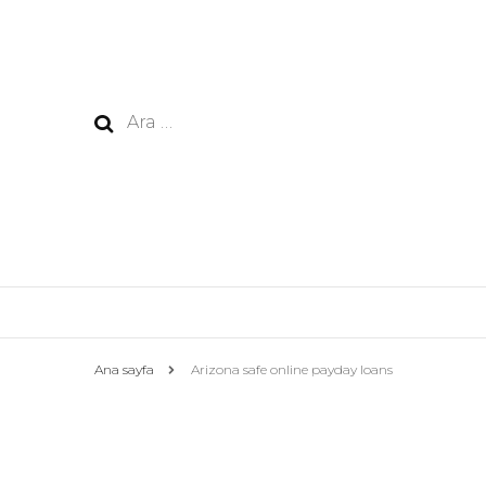
Arama:
Ana sayfa
Arizona safe online payday loans