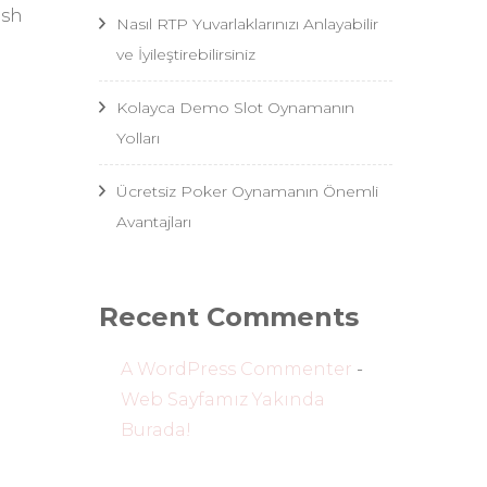
esh
Nasıl RTP Yuvarlaklarınızı Anlayabilir
ve İyileştirebilirsiniz
Kolayca Demo Slot Oynamanın
Yolları
Ücretsiz Poker Oynamanın Önemli
Avantajları
Recent Comments
A WordPress Commenter
-
Web Sayfamız Yakında
Burada!