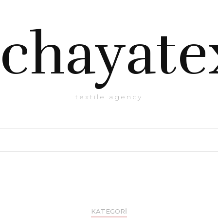
chayate
textile agency
KATEGORI