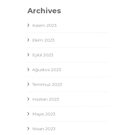
Archives
Kasım 2023
Ekim 2023
Eylül 2023
Ağustos 2023
Temmuz 2023
Haziran 2023
Mayıs 2023
Nisan 2023