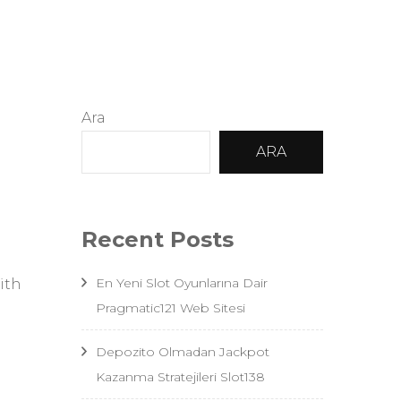
Ara
ARA
Recent Posts
En Yeni Slot Oyunlarına Dair
with
Pragmatic121 Web Sitesi
Depozito Olmadan Jackpot
Kazanma Stratejileri Slot138