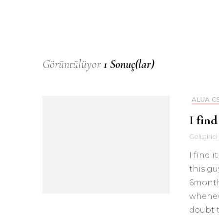
Görüntülüyor
1 Sonuç(lar)
ALUA C
I find
Geliştirici
I find 
this gu
6month
whenev
doubt t