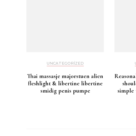
UNCATEGORIZED
Thai massasje majorstuen alien
Reasonab
fleshlight & libertine libertine
shoul
smidig penis pumpe
simple 