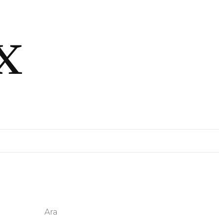
x
Ara