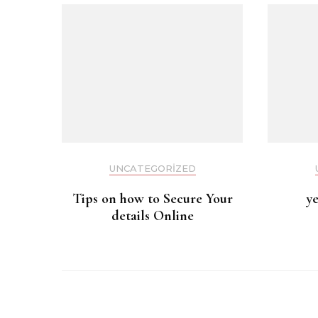
UNCATEGORIZED
Tips on how to Secure Your
y
details Online