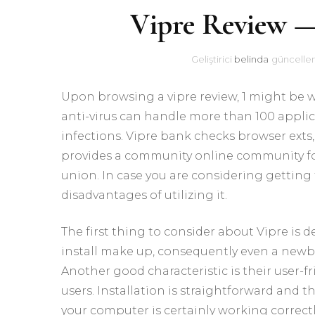
Vipre Review —
Geliştirici
belinda
güncellem
Upon browsing a vipre review, 1 might be w
anti-virus can handle more than 100 applic
infections. Vipre bank checks browser exts, ut
provides a community online community for
union. In case you are considering getting
disadvantages of utilizing it.
The first thing to consider about Vipre is de
install make up, consequently even a newbie
Another good characteristic is their user-f
users. Installation is straightforward and th
your computer is certainly working correctly,