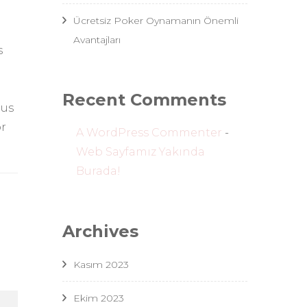
Ücretsiz Poker Oynamanın Önemli
Avantajları
s
Recent Comments
ous
or
A WordPress Commenter
-
Web Sayfamız Yakında
Burada!
Archives
Kasım 2023
Ekim 2023