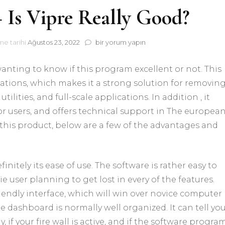
 Is Vipre Really Good?
Vipre
e tarihi
Ağustos 23, 2022
bir yorum yapın
Review
—
anting to know if this program excellent or not. This
Is
Vipre
ations, which makes it a strong solution for removin
Really
ilities, and full-scale applications. In addition , it
Good?
 users, and offers technical support in The europea
için
 this product, below are a few of the advantages and
finitely its ease of use. The software is rather easy to
 user planning to get lost in every of the features.
riendly interface, which will win over novice computer
e dashboard is normally well organized. It can tell you
 if your fire wall is active, and if the software program