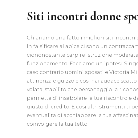
Siti incontri donne sp
Chiariamo una fatto i migliori siti incontr
In falsificare al apice ci sono un contracca
ciononostante carpire istruzione moderat
funzionamento. Facciamo un ipotesi. Singol
caso contrario uomini sposati e Victoria Mil
attinenza e guizzo e cosi hai audace scatt
volata, stabilito che personaggio la ricono
permette di insabbiare la tua riscontro e dar
giusto di credito. E cosi altri strumenti ti
eventualita di acchiappare la tua affascinat
coinvolgere la tua tetto.