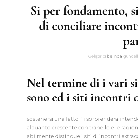
Si per fondamento, si
di conciliare incon
par
Geliştirici
belinda
güncel
Nel termine di i vari si
sono ed i siti incontri
sostenersi una fatto. Ti sorprendera inten
alquanto crescente con tranello e le ragio
abilmente distingue i siti di incontri extra