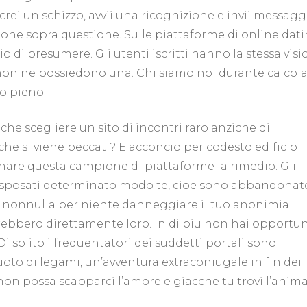
da
 crei un schizzo, avvii una ricognizione e invii messaggi
parte
izione sopra questione.
Sulle piattaforme di online dat
a
parte
di presumere. Gli utenti iscritti hanno la stessa visi
için
non ne possiedono una. Chi siamo noi durante calcola
so pieno.
he scegliere un sito di incontri raro anziche di
he si viene beccati? E acconcio per codesto edificio
gnare questa campione di piattaforme la rimedio. Gli
a sposati determinato modo te, cioe sono abbandonat
 nonnulla per niente danneggiare il tuo anonimia
rebbero direttamente loro. In di piu non hai opportun
Di solito i frequentatori dei suddetti portali sono
oto di legami, un’avventura extraconiugale in fin dei
on possa scapparci l’amore e giacche tu trovi l’anim