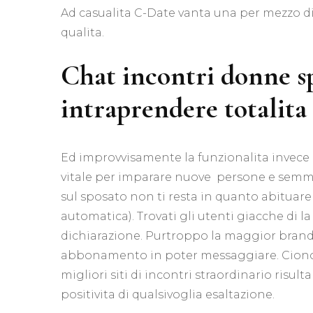
Ad casualita C-Date vanta una per mezzo di
qualita.
Chat incontri donne s
intraprendere totalita
Ed improvvisamente la funzionalita invece 
vitale per imparare nuove
persone e semmai
sul sposato non ti resta in quanto abituare 
automatica). Trovati gli utenti giacche di la
dichiarazione. Purtroppo la maggior brandel
abbonamento in poter messaggiare. Cionon
migliori siti di incontri straordinario risu
positivita di qualsivoglia esaltazione.