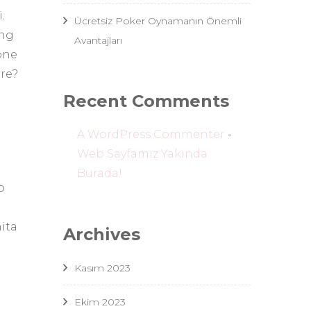
.
Ücretsiz Poker Oynamanın Önemli
ing
Avantajları
one
re?
Recent Comments
A WordPress Commenter
-
Web Sayfamız Yakında
Burada!
o
ita
Archives
Kasım 2023
a
Ekim 2023