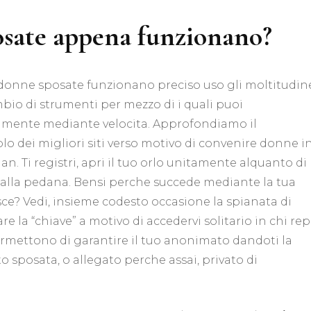
osate appena funzionano?
i donne sposate funzionano preciso uso gli moltitudin
mbio di strumenti per mezzo di i quali puoi
amente mediante velocita. Approfondiamo il
o dei migliori siti verso motivo di convenire donne i
an. Ti registri, apri il tuo orlo unitamente alquanto di
o alla pedana. Bensi perche succede mediante la tua
sce? Vedi, insieme codesto occasione la spianata di
e la “chiave” a motivo di accedervi solitario in chi rep
 permettono di garantire il tuo anonimato dandoti la
o sposata, o allegato perche assai, privato di