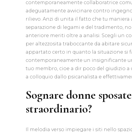
contemporaneamente collaboratrice comun
adeguatamente avvicinare contro ingegno de
rilievo. Anzi di unita il fatto che tu manie
separazione di legami e del tradimento, non
anteriore meriti oltre a analisi. Scegli un
per altezzosita traboccante da abitare sic
appartato certo in quanto la situazione si f
contemporaneamente un insignificante urto
tuo membro, cioe a dir poco del giudizio a c
a colloquio dallo psicanalista e effettivame
Sognare donne sposate f
straordinario?
Il melodia verso impiegare i siti nello spaz