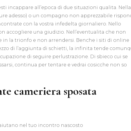
ti incappare all’epoca di due situazioni qualita. Nella
pure adesso) o un compagno non apprezzabile rispon
incontrate con la vostra infedelta giornaliero. Nello
on accogliere una giudizio. Nell’eventualita che non
in la trionfo e non arrendersi. Benche i siti di online
o di l’aggiunta di schietti, la infinita tende comun
upazione di seguire perlustrazione. Di sbieco cui se
sarsi, continua per tentare e vedrai cosicche non so
nte cameriera sposata
ti aiutano nel tuo incontro nascosto