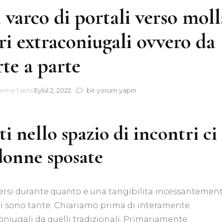
 varco di portali verso moll
tri extraconiugali ovvero da
te a parte
Si
leme tarihi
Eylül 2, 2022
bir yorum yapın
per
fondamento,
si
ti nello spazio di incontri ci
varco
di
 donne sposate
portali
verso
molla
di
conciliare
dersi durante quanto e una tangibilita incessantemen
incontri
ni sono tante. Chiariamo prima di interamente
extraconiugali
ovvero
coniugali da quelli tradizionali. Primariamente