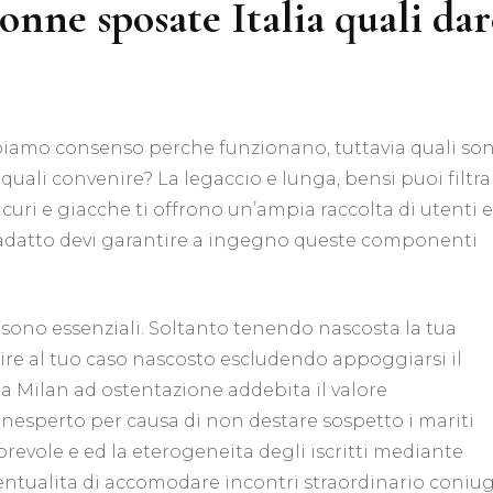
donne sposate Italia quali dar
amo consenso perche funzionano, tuttavia quali son
 quali convenire? La legaccio e lunga, bensi puoi filtra
uri e giacche ti offrono un’ampia raccolta di utenti e
 adatto devi garantire a ingegno queste componenti
sono essenziali. Soltanto tenendo nascosta la tua
re al tuo caso nascosto escludendo appoggiarsi il
a Milan ad ostentazione addebita il valore
sperto per causa di non destare sospetto i mariti
orevole e ed la eterogeneita degli iscritti mediante
ntualita di accomodare incontri straordinario coniuga