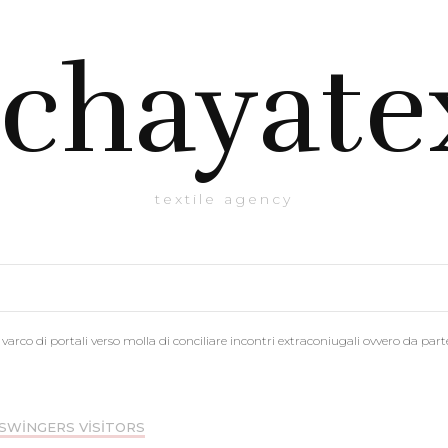
chayate
textile agency
varco di portali verso molla di conciliare incontri extraconiugali ovvero da part
SWINGERS VISITORS