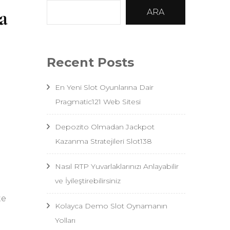
a
ARA
Recent Posts
En Yeni Slot Oyunlarına Dair
Pragmatic121 Web Sitesi
Depozito Olmadan Jackpot
Kazanma Stratejileri Slot138
Nasıl RTP Yuvarlaklarınızı Anlayabilir
ve İyileştirebilirsiniz
te
Kolayca Demo Slot Oynamanın
Yolları