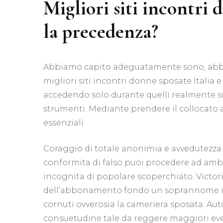
Migliori siti incontri 
la precedenza?
Abbiamo capito adeguatamente sono, abbi
migliori siti incontri donne sposate Italia e
accedendo solo durante quelli realmente sic
strumenti. Mediante prendere il collocato
essenziali
Coraggio di totale anonimia e avvedutezza 
conformita di falso puoi procedere ad ambi
incognita di popolare scoperchiato. Victori
dell’abbonamento fondo un soprannome ine
cornuti ovverosia la cameriera sposata. Aut
consuetudine tale da reggere maggiori eve