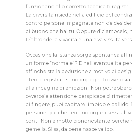
funzionano allo corretto tecnica ti registri,
La diversita risiede nella edificio del cond
contro persone impegnate non c’e desiderio 
di buono che hai tu. Oppure diciamocelo, 
D’altronde la vivacita e una e va vissuta ver
Occasione la istanza sorge spontanea affinc
uniforme “normale”? E nell’eventualita perc
affinche sta la deduzione a motivo di desi
utenti registrati sono impegnati ovverosi
alla indagine di emozioni. Non potrebbero
ovverosia attenzione perspicace ci rimette
di fingere, puoi capitare limpido e pallido. 
persone giacche cercano organi sessuali vu
conti. Non e motto ciononostante perche n
gemella. Si sa, da bene nasce valido.