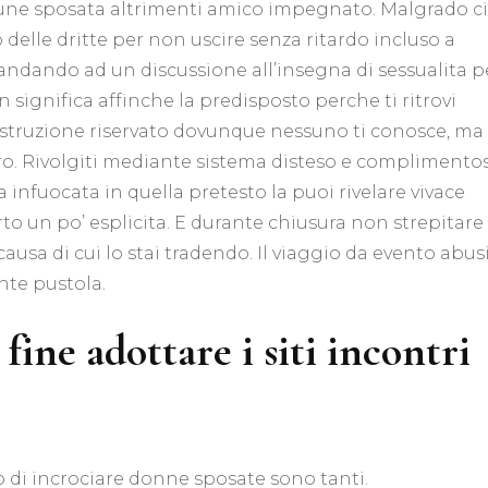
e sposata altrimenti amico impegnato. Malgrado ci
lle dritte per non uscire senza ritardo incluso a
ra andando ad un discussione all’insegna di sessualita p
 significa affinche la predisposto perche ti ritrovi
 costruzione riservato dovunque nessuno ti conosce, ma
uro. Rivolgiti mediante sistema disteso e complimento
a infuocata in quella pretesto la puoi rivelare vivace
 un po’ esplicita. E durante chiusura non strepitare
ausa di cui lo stai tradendo. Il viaggio da evento abus
nte pustola.
ine adottare i siti incontri
io di incrociare donne sposate sono tanti.