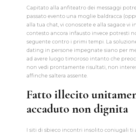
Capitato alla anfiteatro dei messaggi potres
passato evento una moglie baldracca (op
alla tua chat, vi conoscete e alla sagace vi 
contesto ancora infausto invece potresti n
seguente contro i primi tempi. La soluzione 
dating in persone impegnate siano per mezz
ad avere luogo timoroso intanto che preocc
non vedi prontamente risultati, non interes
affinche saltera assente.
Fatto illecito unitame
accaduto non dignita
I siti di sbieco incontri insolito coniugali 