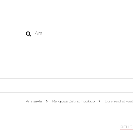
Arama:
Ana sayfa
Religious Dating hookup
Du erreichst wei
RELIG