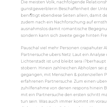
Die meisten Volk, nachfolgende Relationsh
gunstgewerblerin Beschaffenheit der Unter
beni¶tigt ebendiese Seiten allein, damit d
zudem nach ein Nachforschung auf ernsth
ausnahmslos damit romantische Begegnun
sondern kann sich zweite geige hinten F
Pauschal viel mehr Personen crapahuter A
Partnersuche ubers Netz. Laut ein Analyse 
Lichterstadt ist und bleibt sera i?berhaupt
stobern. Hinein zahlreichen Abholzen sei 
gegangen, mit Menschen & potenziellen Pa
erfahrenen Partnersuche. Zum einen ubere
zuhilfenahme von denen respons hinein 
mit ein Partnersuche den ersten schritt ma
tun sein. Was auch immer kommt im vorau