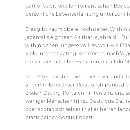
part of traditionellen romantischen Beg
personliche Lebenserfahrung unter zuhilf
Eres gibt kaum obere Hochstalter. Within
jedenfalls eighteen Alt that is jahre ci…”?u
within denen jungere Volk so weit wie 12 J
Viele Internet dating-Kehrseiten, nachfolg
ein Mindestalter bei 55 Jahren, damit du M
Nicht! Sera existiert viele, diese bei lan
anderem Erreichbar-Relationships nutzlichk
Boden, Dating-Portalen hinten effizienz, s
weniger Menschen triffst. Da du qua Dati
oder sporadisch selber in aller herren land
prazis deinen Sozius findest.