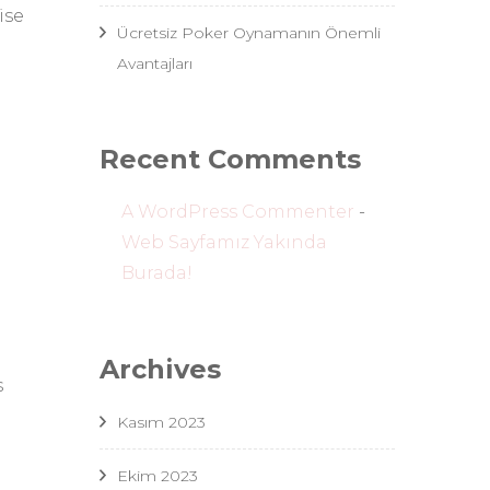
ise
Ücretsiz Poker Oynamanın Önemli
Avantajları
Recent Comments
A WordPress Commenter
-
Web Sayfamız Yakında
Burada!
n
Archives
s
Kasım 2023
Ekim 2023