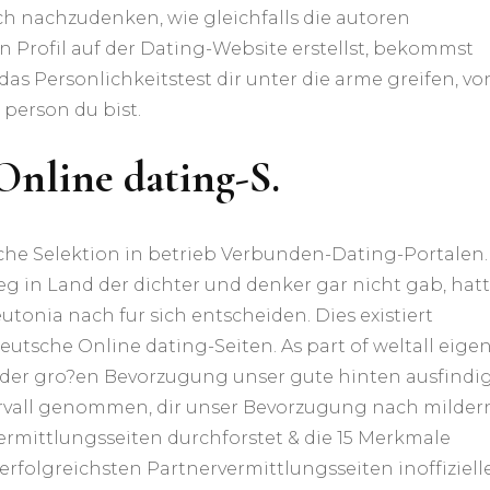
h nachzudenken, wie gleichfalls die autoren
 Profil auf der Dating-Website erstellst, bekommst
as Personlichkeitstest dir unter die arme greifen, vo
 person du bist.
 Online dating-S.
che Selektion in betrieb Verbunden-Dating-Portalen.
g in Land der dichter und denker gar nicht gab, hat
utonia nach fur sich entscheiden. Dies existiert
tsche Online dating-Seiten. As part of weltall eige
 der gro?en Bevorzugung unser gute hinten ausfindi
ervall genommen, dir unser Bevorzugung nach milder
ermittlungsseiten durchforstet & die 15 Merkmale
rfolgreichsten Partnervermittlungsseiten inoffiziell