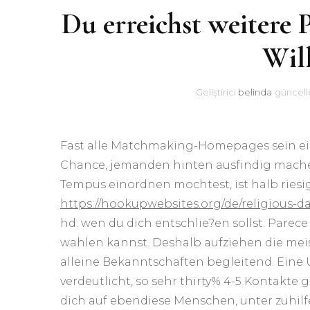
Du erreichst weitere 
Will
Geliştirici
belinda
güncell
Fast alle Matchmaking-Homepages sein ei
Chance, jemanden hinten ausfindig mache
Tempus einordnen mochtest, ist halb ries
https://hookupwebsites.org/de/religious-d
hd. wen du dich entschlie?en sollst. Parece
wahlen kannst. Deshalb aufziehen die me
alleine Bekanntschaften begleitend. Eine 
verdeutlicht, so sehr thirty% 4-5 Kontakte
dich auf ebendiese Menschen, unter zuhil