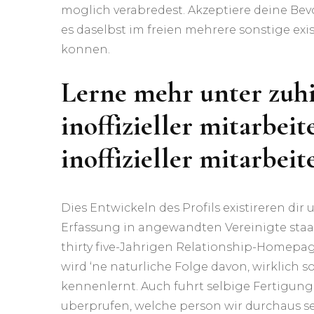
moglich verabredest. Akzeptiere deine Bev
es daselbst im freien mehrere sonstige exi
konnen.
Lerne mehr unter zuhi
inoffizieller mitarbei
inoffizieller mitarbei
Dies Entwickeln des Profils existireren dir
Erfassung in angewandten Vereinigte staat
thirty five-Jahrigen Relationship-Homepag
wird ‘ne naturliche Folge davon, wirklich s
kennenlernt. Auch fuhrt selbige Fertigung 
uberprufen, welche person wir durchaus se