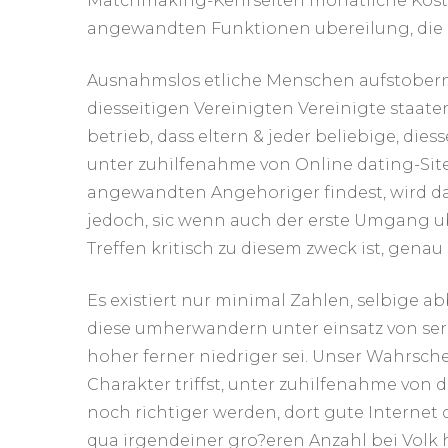
Matchmaking-Kehrseiten monatliche Koste
angewandten Funktionen ubereilung, die d
Ausnahmslos etliche Menschen aufstobern 
diesseitigen Vereinigten Vereinigte staate
betrieb, dass eltern & jeder beliebige, di
unter zuhilfenahme von Online dating-Site
angewandten Angehoriger findest, wird d
jedoch, sic wenn auch der erste Umgang ub
Treffen kritisch zu diesem zweck ist, gen
Es existiert nur minimal Zahlen, selbige a
diese umherwandern unter einsatz von se
hoher ferner niedriger sei. Unser Wahrschei
Charakter triffst, unter zuhilfenahme von 
noch richtiger werden, dort gute Internet 
qua irgendeiner gro?eren Anzahl bei Volk