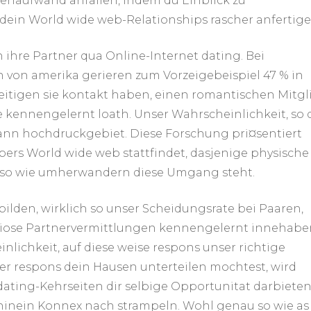
naufwand anfallen, indem du Einblick zu
ein World wide web-Relationships rascher anfertige
ihre Partner qua Online-Internet dating. Bei
n von amerika gerieren zum Vorzeigebeispiel 47 % in
esseitigen sie kontakt haben, einen romantischen Mitgl
 kennengelernt loath. Unser Wahrscheinlichkeit, so 
ann hochdruckgebiet. Diese Forschung pri¤sentiert
ers World wide web stattfindet, dasjenige physische
au so wie umherwandern diese Umgang steht.
bbilden, wirklich so unser Scheidungsrate bei Paaren,
riose Partnervermittlungen kennengelernt innehabe
nlichkeit, auf diese weise respons unser richtige
der respons dein Hausen unterteilen mochtest, wird
dating-Kehrseiten dir selbige Opportunitat darbieten
 hinein Konnex nach strampeln. Wohl genau so wie as