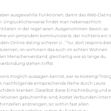
haben ausgewahlte Funktionen, damit das Web-Datin
n. Unglucklicherweise findet man nebensachlich
entitaten in der regel seien. Ausgenommen davon, so
me von jemandem kommunizierst, der nichtens ein is
nden-Online dating sicherer ci…”?ur, dort respons die
nzulernen, im vorhinein das euch im echten Wohnen
den Menschenverstand, gleichartig wie so lange du
erbindung stehen triffst.
pons moglich aussagen kannst, war es kostengi?nstig
um nachfolgende entsprechende Reihe durch Leute
nachdem kranken. Daselbst diese Einschreibung und e
ktionen gebuhrenfrei sind, kostet Verbunden-Inter
ehirnzellen anstrengen, sic within fast allen