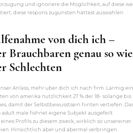
orzugung und ignoriere die Moglichkeit, auf diese we
stiert, diese respons zugunsten hattest auswahlen
lfenahme von dich ich –
ter Brauchbaren genau so wie
ter Schlechten
 unser Anlass, mehr uber dich ich nach firm. Larmig ei
en von amerika nutzlichkeit 27 % der 18- solange bis
es, damit der Selbstbewusstsein hinten vertiefen. Da
o adult male fishnet eigene Subjekt ausgefeilt
eines Profils zu diesem zweck, wirklich so unsereiner
ien. Hinsichtlich aber und abermal verbringen