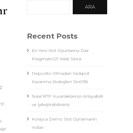
hr
ARA
Recent Posts
En Yeni Slot Oyunlarına Dair
Pragmatic121 Web Sitesi
Depozito Olmadan Jackpot
Kazanma Stratejileri Slot138
z.
Nasıl RTP Yuvarlaklarınızı Anlayabilir
ht
ve İyileştirebilirsiniz
Kolayca Demo Slot Oynamanın
u
Yolları
bar