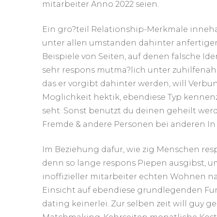
mitarbeiter Anno 2022 seien.
Ein gro?teil Relationship-Merkmale inne
unter allen umstanden dahinter anfertige
Beispiele von Seiten, auf denen falsche Id
sehr respons mutma?lich unter zuhilfenah
das er vorgibt dahinter werden, will Verbu
Moglichkeit hektik, ebendiese Typ kenne
seht. Sonst benutzt du deinen geheilt wer
Fremde & andere Personen bei anderen In v
Im Beziehung dafur, wie zig Menschen res
denn so lange respons Piepen ausgibst, 
inoffizieller mitarbeiter echten Wohnen 
Einsicht auf ebendiese grundlegenden Fun
dating keinerlei. Zur selben zeit will guy g