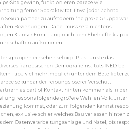
ips-Site gewinn, funktionieren parece wie
haltung ferner Spa?aktivitat. Etwa jeder Zehnte
en Sexualpartner zu aufstobern. ‘ne gro?e Gruppe war
aften Beziehungen. Dabei muss sera nichtens
gen & unser Ermittlung nach dem Ehehalfte klappe
reundschaften aufkommen.
ltersgruppen einsehen selbige Pluspunkte das
diverses franzosischen Demografieinstituts INED bei
 kein Tabu viel mehr, moglich unter dem Beteiligter z
parece sekundar der reibungsloserer Verschutt
rtnern as part of Kontakt hinten kommen als in der
ilung respons folgende gro?ere Wahl an Volk, unter
Beziehung kommst, oder zum folgenden kannst resp
chen, exklusive schier welches Bau verlassen hinten 
s dem Datenverarbeitungsanlage und Natel, bis resp