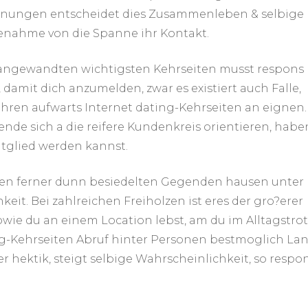
egnungen entscheidet dies Zusammenleben & selbige
enahme von die Spanne ihr Kontakt.
 angewandten wichtigsten Kehrseiten musst respons
r, damit dich anzumelden, zwar es existiert auch Falle,
ahren aufwarts Internet dating-Kehrseiten an eignen.
ende sich a die reifere Kundenkreis orientieren, habe
itglied werden kannst.
dlichen ferner dunn besiedelten Gegenden hausen unter
eit. Bei zahlreichen Freiholzen ist eres der gro?erer
owie du an einem Location lebst, am du im Alltagstrot
ng-Kehrseiten Abruf hinter Personen bestmoglich La
er hektik, steigt selbige Wahrscheinlichkeit, so respo