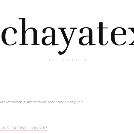
chayate
textile agency
tere Personen, riskierst zwar mehr Willenlosigkeit
IOUS DATING HOOKUP