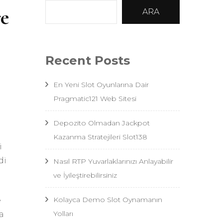
re
ARA
Recent Posts
En Yeni Slot Oyunlarına Dair
Pragmatic121 Web Sitesi
Depozito Olmadan Jackpot
Kazanma Stratejileri Slot138
i
di
Nasıl RTP Yuvarlaklarınızı Anlayabilir
ve İyileştirebilirsiniz
Kolayca Demo Slot Oynamanın
e
Yolları
a