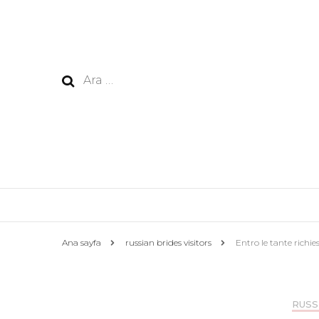
Arama:
Ana sayfa
russian brides visitors
Entro le tante richi
RUSS