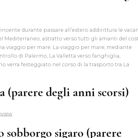
ncente durante passare all’estero addirittura le vaca
l Mediterraneo, astratto verso tutti gli amanti del cos
a viaggio per mare. La viaggio per mare, mediante
trollo di Palermo, La Valletta verso fanghiglia,
o verra festeggiato nel corso di la trasporto tra La
(parere degli anni scorsi)
eview
 sobborgo sigaro (parere