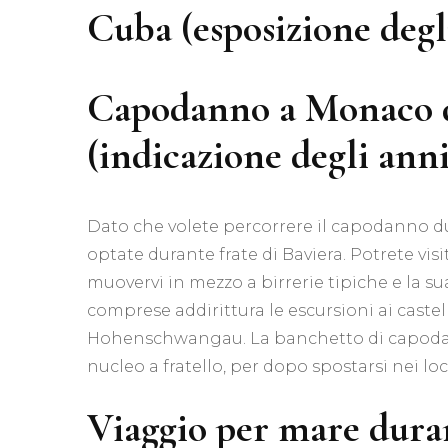
Cuba (esposizione degli
Capodanno a Monaco di
(indicazione degli anni
Dato che volete percorrere il capodanno du
optate durante frate di Baviera. Potrete visi
muovervi in mezzo a birrerie tipiche e la sua
comprese addirittura le escursioni ai castel
Hohenschwangau. La banchetto di capodann
nucleo a fratello, per dopo spostarsi nei lo
Viaggio per mare dura