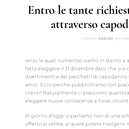
Entro le tante richies
attraverso capod
Geliştirici
belinda
güncell
verso le quali numeroso siamo in stento a 
fatto eleggere il 31 dicembre dato che si e c
divertimenti e dei pacchetti di capodanno 
amici.
Ecco perche pubblichiamo con piacere
clienti! Naturalmente ci piacciono quantita
eleggere nuove conoscenze e forse, incontr
Al giorno d’oggi vi parliamo non di una s
offerto ai celibe, al quale potete rivolger