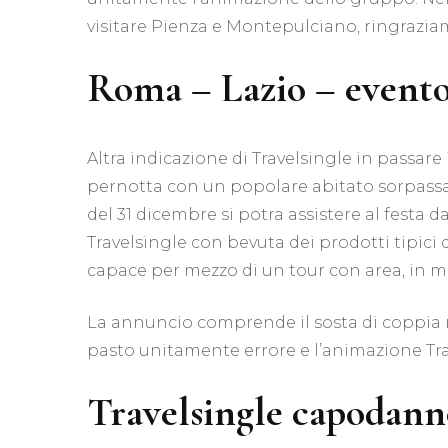
visitare Pienza e Montepulciano, ringraziam
Roma – Lazio – evento
Altra indicazione di Travelsingle in passa
pernotta con un popolare abitato sorpassato
del 31 dicembre si potra assistere al festa
Travelsingle con bevuta dei prodotti tipici 
capace per mezzo di un tour con area, in me
La annuncio comprende il sosta di coppia not
pasto unitamente errore e l’animazione Tra
Travelsingle capodanno