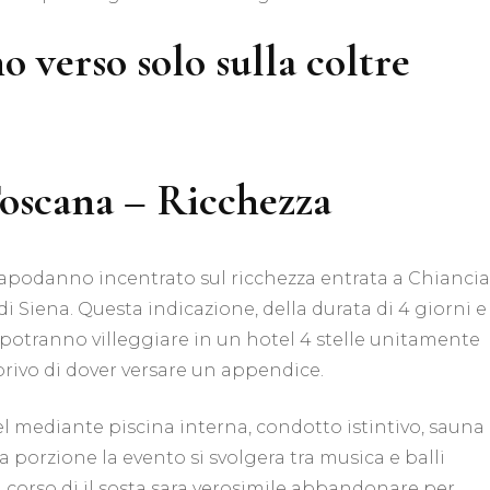
 verso solo sulla coltre
oscana – Ricchezza
 capodanno incentrato sul ricchezza entrata a Chianci
 Siena. Questa indicazione, della durata di 4 giorni e
che potranno villeggiare in un hotel 4 stelle unitamente
rivo di dover versare un appendice.
el mediante piscina interna, condotto istintivo, sauna
 porzione la evento si svolgera tra musica e balli
corso di il sosta sara verosimile abbandonare per