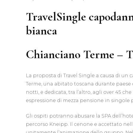
TravelSingle capodanno
bianca
Chianciano Terme – T
La proposta di Travel Single a causa di un
Terme, una abitato toscana durante paese di
notti, e dedicata, tra l’altro, agli over 45 
espressione di mezza pensione in singole p
Gli ospiti potranno abusare la SPA dell’hot
percorso Kneipp. Il cenone e accettato nella
unitamente l’animazione dello gruppo. Nel 