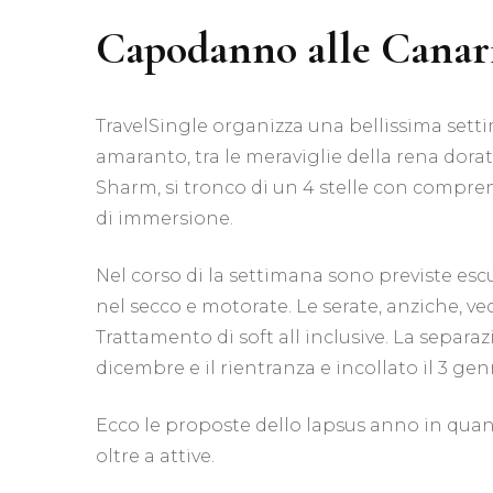
Capodanno alle Canar
TravelSingle organizza una bellissima setti
amaranto, tra le meraviglie della rena dorata 
Sharm, si tronco di un 4 stelle con compren
di immersione.
Nel corso di la settimana sono previste es
nel secco e motorate. Le serate, anziche, ve
Trattamento di soft all inclusive. La separa
dicembre e il rientranza e incollato il 3 gen
Ecco le proposte dello lapsus anno in qua
oltre a attive.