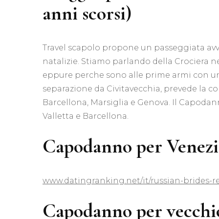
anni scorsi)
Travel scapolo propone un passeggiata avvi
natalizie. Stiamo parlando della Crociera ne
eppure perche sono alle prime armi con un
separazione da Civitavecchia, prevede la con
Barcellona, Marsiglia e Genova. Il Capodann
Valletta e Barcellona.
Capodanno per Venezia 
www.datingranking.net/it/russian-brides-r
Capodanno per vecchio