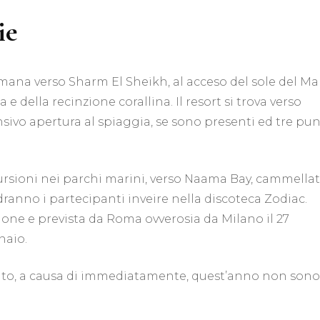
ie
mana verso Sharm El Sheikh, al acceso del sole del Ma
e della recinzione corallina. Il resort si trova verso
sivo apertura al spiaggia, se sono presenti ed tre pun
cursioni nei parchi marini, verso Naama Bay, cammella
dranno i partecipanti inveire nella discoteca Zodiac.
zione e prevista da Roma ovverosia da Milano il 27
naio.
nto, a causa di immediatamente, quest’anno non sono