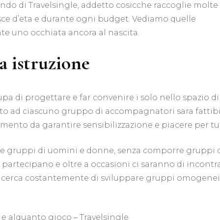
için
ndo di Travelsingle, addetto cosicche raccoglie molte
 fasce d’eta e durante ogni budget. Vediamo quelle
e uno occhiata ancora al nascita.
da istruzione
pa di progettare e far convenire i solo nello spazio di
to ad ciascuno gruppo di accompagnatori sara fattibi
amento da garantire sensibilizzazione e piacere per tut
ire gruppi di uomini e donne, senza comporre gruppi 
rtecipano e oltre a occasioni ci saranno di incontra
, ricerca costantemente di sviluppare gruppi omogenei
e alquanto gioco – Travelsingle