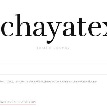
chayate
textile agency
este di viaggi e cose da eleggere attraverso capodanno, ce ne sono alcune
IAN BRIDES VISITORS