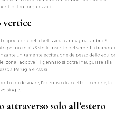
enti ai tour organizzati.
 vertice
re il capodanno nella bellissima campagna umbra. Si
 per un relais 3 stelle inserito nel verde. La tramont
 danzante unitamente eccitazione da pezzo dello equipe
del zona, laddove il 1 gennaio si potra inaugurare alla
zzo a Perugia e Assisi
ti con desinare, l’aperitivo di accetto, il cenone, la
velsingle.
 attraverso solo all’estero