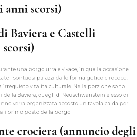
 anni scorsi)
 Baviera e Castelli
 scorsi)
rante una borgo urra e vivace, in quella occasione
tate i sontuosi palazzi dallo forma gotico e rococo,
 irrequieto vitalita culturale. Nella porzione sono
li della Baviera, quegli di Neuschwanstein e esso di
o verra organizzata accosto un tavola calda per
cali primo posto della borgo.
nte crociera (annuncio degli