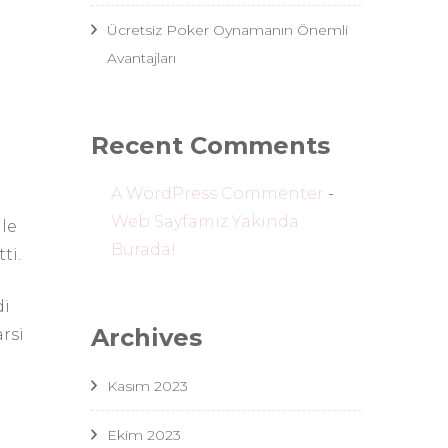
Ücretsiz Poker Oynamanın Önemli
Avantajları
Recent Comments
A WordPress Commenter
-
Web Sayfamız Yakında
le
Burada!
ti.
di
Archives
rsi
Kasım 2023
Ekim 2023