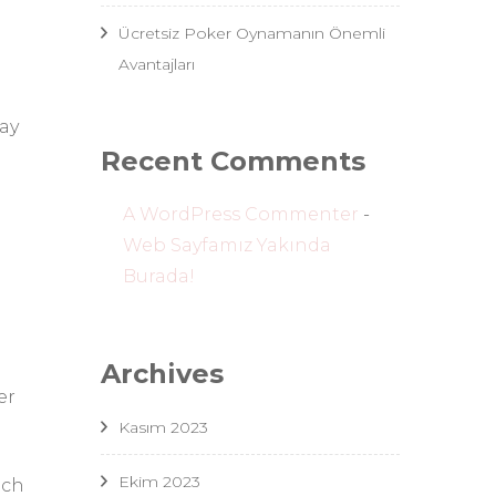
Ücretsiz Poker Oynamanın Önemli
Avantajları
ay
Recent Comments
A WordPress Commenter
-
Web Sayfamız Yakında
Burada!
Archives
er
Kasım 2023
Ekim 2023
ich