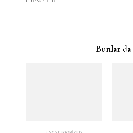
ihre website
Yazı
dolaşımı
Bunlar da 
UNCATEGORIZED