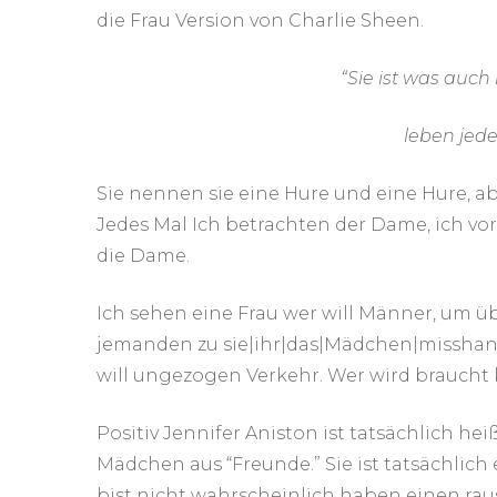
die Frau Version von Charlie Sheen.
“Sie ist was auc
leben jede
Sie nennen sie eine Hure und eine Hure, aber
Jedes Mal Ich betrachten der Dame, ich v
die Dame.
Ich sehen eine Frau wer will Männer, um 
jemanden zu sie|ihr|das|Mädchen|misshan
will ungezogen Verkehr. Wer wird brauch
Positiv Jennifer Aniston ist tatsächlich hei
Mädchen aus “Freunde.” Sie ist tatsächlich
bist nicht wahrscheinlich haben einen r